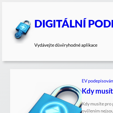
Přeskočit
na
obsah
DIGITÁLNÍ POD
Vydávejte důvěryhodné aplikace
EV podepisován
Kdy musíte
Kdy musíte pro p
ověřením nejsou