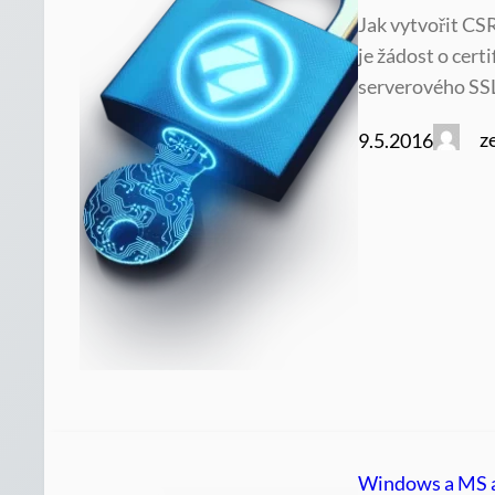
Jak vytvořit CS
je žádost o cert
serverového SSL 
z
9.5.2016
Windows a MS 