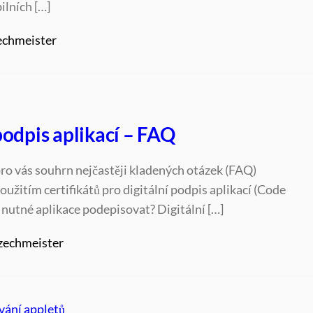
ilních […]
echmeister
podpis aplikací – FAQ
pro vás souhrn nejčastěji kladených otázek (FAQ)
použitím certifikátů pro digitální podpis aplikací (Code
e nutné aplikace podepisovat? Digitální […]
zechmeister
vání appletů