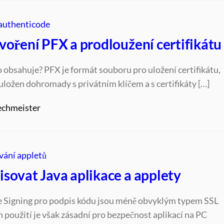
authenticode
voření PFX a prodloužení certifikátu
o obsahuje? PFX je formát souboru pro uložení certifikátu,
t uložen dohromady s privátním klíčem a s certifikáty […]
echmeister
vání appletů
isovat Java aplikace a applety
e Signing pro podpis kódu jsou méně obvyklým typem SSL
ich použití je však zásadní pro bezpečnost aplikací na PC