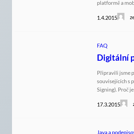
platformě a mob
z
1.4.2015
FAQ
Digitální 
Připravili jsme 
souvisejících s 
Signing). Proč j
17.3.2015
Java a podepiso