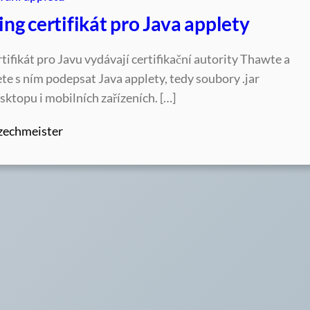
ng certifikát pro Java applety
tifikát pro Javu vydávají certifikační autority Thawte a
e s ním podepsat Java applety, tedy soubory .jar
ktopu i mobilních zařízeních. […]
zechmeister