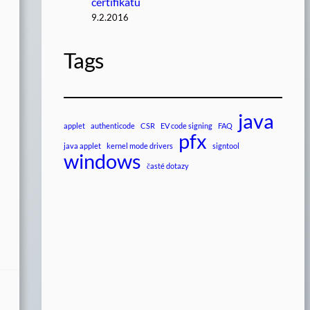
certifikátu
9.2.2016
Tags
java
applet
authenticode
CSR
EV code signing
FAQ
pfx
java applet
kernel mode drivers
signtool
windows
časté dotazy