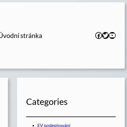
Facebook
Twitter
YouTu
Úvodní stránka
Categories
EV podepisování