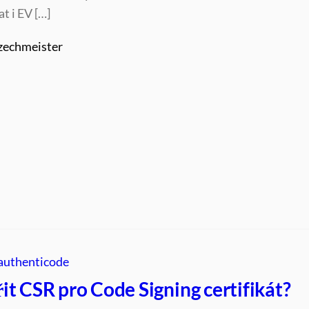
t i EV […]
zechmeister
authenticode
it CSR pro Code Signing certifikát?