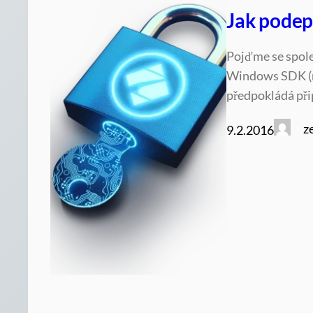
Jak podep
Pojďme se spol
Windows SDK (ná
předpokládá přip
z
9.2.2016