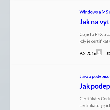
Windows a MS 
Jak na vyt
Co je to PFX a c
kdy je certifiká
z
9.2.2016
Java a podepiso
Jak podep
Certifikáty Cod
certifikátu, jej