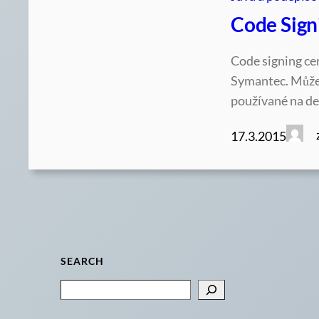
Code Signi
Code signing cer
Symantec. Můžet
používané na des
17.3.2015
SEARCH
Search