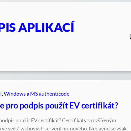
PIS APLIKACÍ
í
, 
Windows a MS authenticode
 pro podpis použít EV certifikát?
odpis použít EV certifikát? Certifikáty s rozšířeným
 ve světě webových serverů nic nového. Nedávno se však