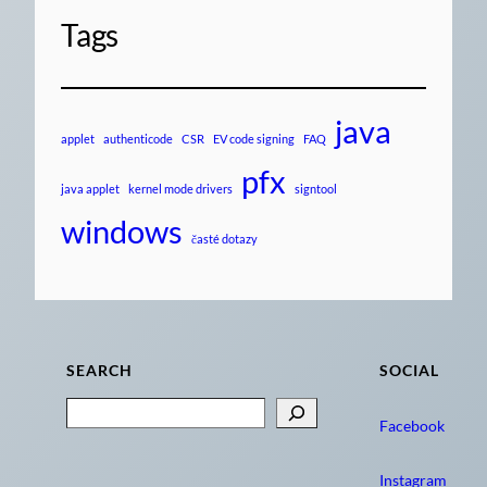
Tags
java
applet
authenticode
CSR
EV code signing
FAQ
pfx
java applet
kernel mode drivers
signtool
windows
časté dotazy
SEARCH
SOCIAL
Search
Facebook
Instagram