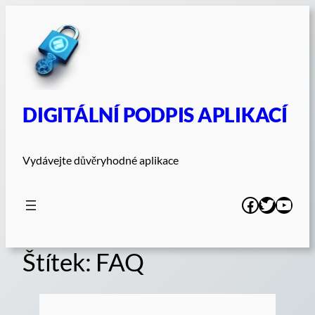
Přeskočit
na
obsah
DIGITÁLNÍ PODPIS APLIKACÍ
Vydávejte důvěryhodné aplikace
Facebook
Twitter
YouT
Štítek:
FAQ