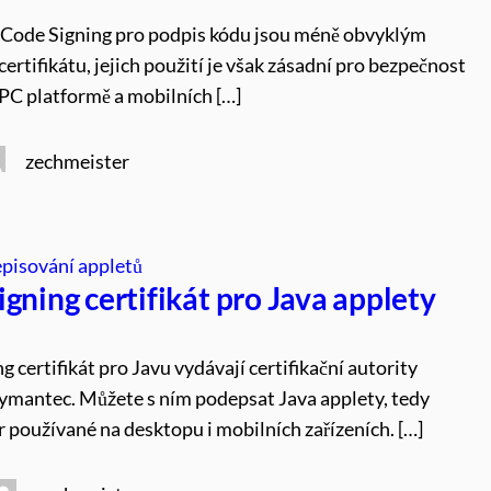
y Code Signing pro podpis kódu jsou méně obvyklým
ertifikátu, jejich použití je však zásadní pro bezpečnost
 PC platformě a mobilních […]
zechmeister
episování appletů
gning certifikát pro Java applety
g certifikát pro Javu vydávají certifikační autority
ymantec. Můžete s ním podepsat Java applety, tedy
r používané na desktopu i mobilních zařízeních. […]