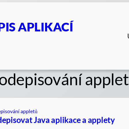
PIS APLIKACÍ
podepisování apple
episování appletů
depisovat Java aplikace a applety