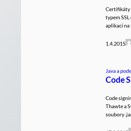
Certifikát
typem SSL c
aplikací na
1.4.2015
Java a pod
Code Si
Code signin
Thawte a S
soubory .ja