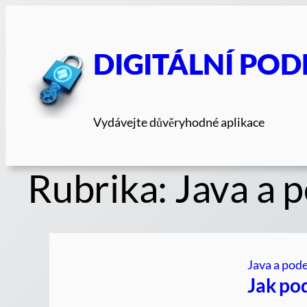
Přeskočit
na
obsah
DIGITÁLNÍ POD
Vydávejte důvěryhodné aplikace
Rubrika:
Java a 
Java a pod
Jak po