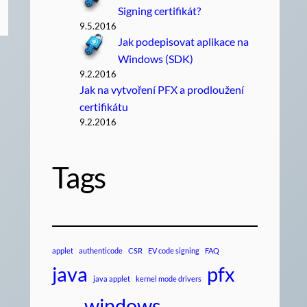
Signing certifikát?
9.5.2016
Jak podepisovat aplikace na
Windows (SDK)
9.2.2016
Jak na vytvoření PFX a prodloužení
certifikátu
9.2.2016
Tags
applet
authenticode
CSR
EV code signing
FAQ
java
pfx
java applet
kernel mode drivers
windows